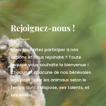
Rejoignez-nous !
Vous souhaitez participer à nos
actions et nous rejoindre ? Toute
l’équipe vous souhaite la bienvenue !
Chacun et chacune de nos bénévoles
agit pour aider les animaux selon le
temps dont il dispose, ses talents, et
ses envies.