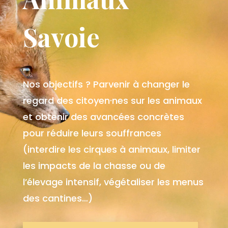
Savoie
Nos objectifs ? Parvenir à changer le
regard des citoyen
·n
e
s sur les animaux
et obtenir des avancées concrètes
pour réduire leurs souffrances
(interdire les cirques à animaux, limiter
les impacts de la chasse ou de
l’élevage intensif, végétaliser les menus
des cantines…)