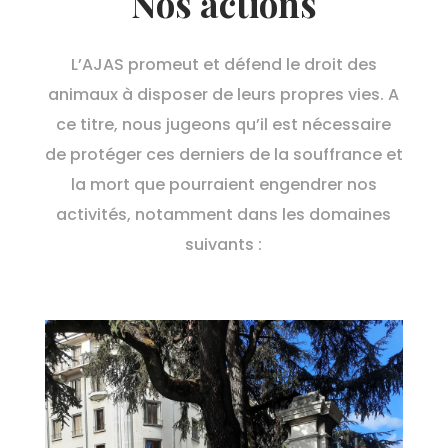
Nos actions
L’AJAS promeut et défend le droit des
animaux à disposer de leurs propres vies. A
ce titre, nous jugeons qu’il est nécessaire
de protéger ces derniers de la souffrance et
la mort que pourraient engendrer nos
activités, notamment dans les domaines
suivants :