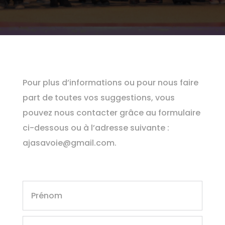
Pour plus d’informations ou pour nous faire
part de toutes vos suggestions, vous
pouvez nous contacter grâce au formulaire
ci-dessous ou à l’adresse suivante :
ajasavoie@gmail.com
.