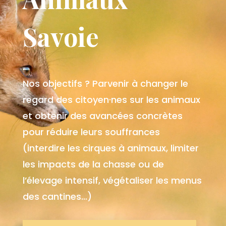
Savoie
Nos objectifs ? Parvenir à changer le
regard des citoyen
·n
e
s sur les animaux
et obtenir des avancées concrètes
pour réduire leurs souffrances
(interdire les cirques à animaux, limiter
les impacts de la chasse ou de
l’élevage intensif, végétaliser les menus
des cantines…)