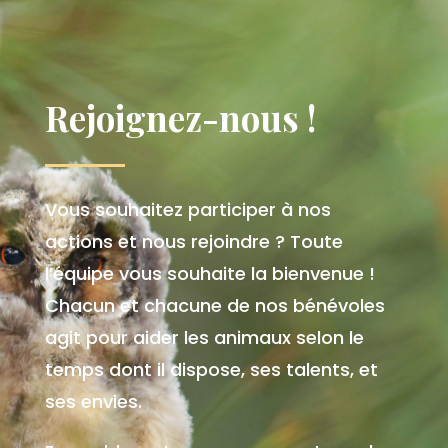
Rejoignez-nous !
Vous souhaitez participer à nos
actions et nous rejoindre ? Toute
l’équipe vous souhaite la bienvenue !
Chacun et chacune de nos bénévoles
agit pour aider les animaux selon le
temps dont il dispose, ses talents, et
ses envies.