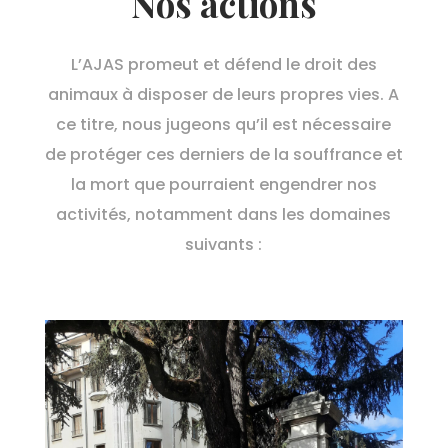
Nos actions
L’AJAS promeut et défend le droit des
animaux à disposer de leurs propres vies. A
ce titre, nous jugeons qu’il est nécessaire
de protéger ces derniers de la souffrance et
la mort que pourraient engendrer nos
activités, notamment dans les domaines
suivants :