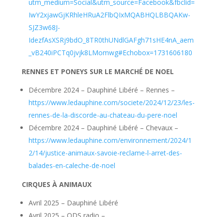
utm_medium=Social&utm_source=Facebook&fbclid=
IwY2xjawGjKRhleHRuA2FlbQIxMQABHQLBBQAKw-
SJZ3w68J-
IdezfAsXSRj9bdO_8TR0thUNdlGAFgh71sHE4nA_aem
_vB240iPCTq0jvjk8LMomwg#Echobox=1731606180
RENNES ET PONEYS SUR LE MARCHÉ DE NOEL
Décembre 2024 – Dauphiné Libéré – Rennes –
https://www.ledauphine.com/societe/2024/12/23/les-
rennes-de-la-discorde-au-chateau-du-pere-noel
Décembre 2024 – Dauphiné Libéré – Chevaux –
https://www.ledauphine.com/environnement/2024/1
2/14/justice-animaux-savoie-reclame-l-arret-des-
balades-en-caleche-de-noel
CIRQUES À ANIMAUX
Avril 2025 – Dauphiné Libéré
Avril 2025 – ODS radio –