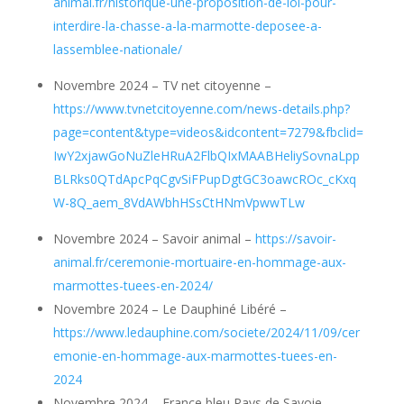
animal.fr/historique-une-proposition-de-loi-pour-
interdire-la-chasse-a-la-marmotte-deposee-a-
lassemblee-nationale/
Novembre 2024 – TV net citoyenne –
https://www.tvnetcitoyenne.com/news-details.php?
page=content&type=videos&idcontent=7279&fbclid=
IwY2xjawGoNuZleHRuA2FlbQIxMAABHeliySovnaLpp
BLRks0QTdApcPqCgvSiFPupDgtGC3oawcROc_cKxq
W-8Q_aem_8VdAWbhHSsCtHNmVpwwTLw
Novembre 2024 – Savoir animal –
https://savoir-
animal.fr/ceremonie-mortuaire-en-hommage-aux-
marmottes-tuees-en-2024/
Novembre 2024 – Le Dauphiné Libéré –
https://www.ledauphine.com/societe/2024/11/09/cer
emonie-en-hommage-aux-marmottes-tuees-en-
2024
Novembre 2024 – France bleu Pays de Savoie