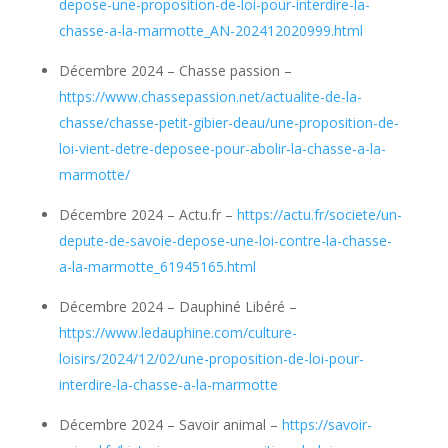
depose-une-proposition-de-loi-pour-interdire-la-
chasse-a-la-marmotte_AN-202412020999.html
Décembre 2024 – Chasse passion –
https://www.chassepassion.net/actualite-de-la-
chasse/chasse-petit-gibier-deau/une-proposition-de-
loi-vient-detre-deposee-pour-abolir-la-chasse-a-la-
marmotte/
Décembre 2024 – Actu.fr –
https://actu.fr/societe/un-
depute-de-savoie-depose-une-loi-contre-la-chasse-
a-la-marmotte_61945165.html
Décembre 2024 – Dauphiné Libéré –
https://www.ledauphine.com/culture-
loisirs/2024/12/02/une-proposition-de-loi-pour-
interdire-la-chasse-a-la-marmotte
Décembre 2024 – Savoir animal –
https://savoir-