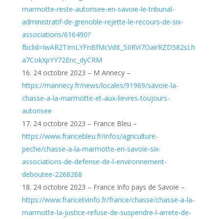
marmotte-reste-autorisee-en-savoie-le-tribunal-
administratif-de-grenoble-rejette-le-recours-de-six-
associations/616490?
fbclid=IwAR2TImLYFnBfMcVdIt_5IIRVi7OairRZD582sLh
a7CokXpYY72Enc_dyCRM
24 octobre 2023 – M Annecy –
https://mannecy.fr/news/locales/91969/savoie-la-
chasse-a-la-marmotte-et-aux-lievres-toujours-
autorisee
24 octobre 2023 – France Bleu –
https://www.francebleu.fr/infos/agriculture-
peche/chasse-a-la-marmotte-en-savoie-six-
associations-de-defense-de-l-environnement-
deboutee-2268268
24 octobre 2023 – France Info pays de Savoie –
https://www.francetvinfo.fr/france/chasse/chasse-a-la-
marmotte-la-justice-refuse-de-suspendre-l-arrete-de-