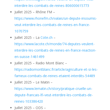
interdire-les-combats-de-reines-806000615773
Juillet 2025 – Rhône FM –
https://www.rhonefm.ch/valais/un-depute-insoumis-
veut-interdire-les-combats-de-reines-en-france-
1070759
Juillet 2025 – La
Cote.ch
–
https://www.lacote.ch/monde/74-deputes-veulent-
interdire-les-combats-de-reines-en-france-reaction-
en-suisse-1461499
Juillet 2025 – Radio Mont Blanc –
https://radiomontblanc.fr/article/agriculture-et-si-les-
fameux-combats-de-reines-etaient-interdits-54489
Juillet 2025 – Le Matin –
https://www.lematin.ch/story/pratique-cruelle-un-
depute-francais-lfi-veut-interdire-les-combats-de-
reines-103386420
Juillet 2025 – ODS –