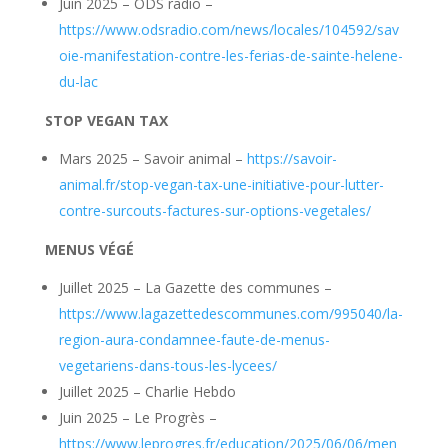
Juin 2025 – ODS radio –
https://www.odsradio.com/news/locales/104592/sav
oie-manifestation-contre-les-ferias-de-sainte-helene-
du-lac
STOP VEGAN TAX
Mars 2025 – Savoir animal –
https://savoir-
animal.fr/stop-vegan-tax-une-initiative-pour-lutter-
contre-surcouts-factures-sur-options-vegetales/
MENUS VÉGÉ
Juillet 2025 – La Gazette des communes –
https://www.lagazettedescommunes.com/995040/la-
region-aura-condamnee-faute-de-menus-
vegetariens-dans-tous-les-lycees/
Juillet 2025 – Charlie Hebdo
Juin 2025 – Le Progrès –
https://www.leprogres.fr/education/2025/06/06/men