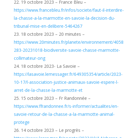
19 octobre 2023 – France Bleu –
https://www.francebleu.fr/infos/societe/faut-il-interdire-
la-chasse-a-la-marmotte-en-savoie-la-decision-du-
tribunal-mise-en-delibere-5464267
18 octobre 2023 – 20 minutes –
https://www.20minutes.fr/planete/environnement/4058
283-20231018-biodiversite-savoie-chasse-marmotte-
collimateur-ong
18 octobre 2023- La Savoie –
https://lasavoie.lemessager.fr/649305354/article/2023-
10-17/l-association-justice-animaux-savoie-espere-l-
arret-de-la-chasse-la-marmotte-et
15 octobre 2023 – Fr Randonnée –
https://www.ffrandonnee.fr/s-informer/actualites/en-
savoie-retour-de-la-chasse-a-la-marmotte-animal-
protege
14 octobre 2023 – Le progrès –