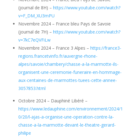
(journal de 8H) –
https://www.youtube.com/watch?
v=F_DM_XU3mPU
Novembre 2024 – France bleu Pays de Savoie
(journal de 7H) –
https://www.youtube.com/watch?
v=7kC7eQVFiLw
Novembre 2024 – France 3 Alpes –
https://france3-
regions.francetvinfo.fr/auvergne-rhone-
alpes/savoie/chambery/chasse-a-la-marmotte-ils-
organisent-une-ceremonie-funeraire-en-hommage-
aux-centaines-de-marmottes-tuees-cette-annee-
3057853.html
Octobre 2024 – Dauphiné Libéré –
https://www.ledauphine.com/environnement/2024/1
0/20/l-ajas-a-organise-une-operation-contre-la-
chasse-a-la-marmotte-devant-le-theatre-gerard-
philipe