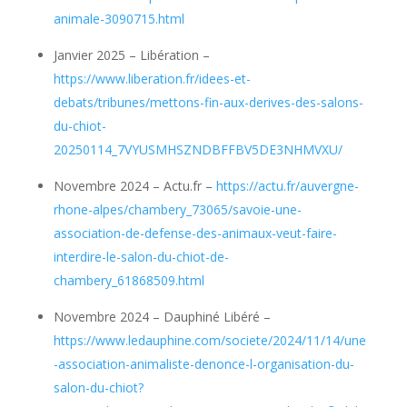
animale-3090715.html
Janvier 2025 – Libération –
https://www.liberation.fr/idees-et-
debats/tribunes/mettons-fin-aux-derives-des-salons-
du-chiot-
20250114_7VYUSMHSZNDBFFBV5DE3NHMVXU/
Novembre 2024 – Actu.fr –
https://actu.fr/auvergne-
rhone-alpes/chambery_73065/savoie-une-
association-de-defense-des-animaux-veut-faire-
interdire-le-salon-du-chiot-de-
chambery_61868509.html
Novembre 2024 – Dauphiné Libéré –
https://www.ledauphine.com/societe/2024/11/14/une
-association-animaliste-denonce-l-organisation-du-
salon-du-chiot?