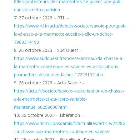
8/les-protecteurs-des-marmottes-se-paient-une-pub-
dans-le-metro-parisien
27 octobre 2023 – RTL –
https://www.rtl.fr/actu/debats-societe/savoie-pourquoi-
la-chasse-a-la-marmotte-suscite-t-elle-un-debat-
7900314190
26 octobre 2023 – Sud Ouest –
https://www.sudouest.fr/societe/animaux/la-chasse-a-
la-marmotte-maintenue-en-savoie-les-associations-
promettent-de-ne-rien-lacher-17223152.php
26 octobre 2023 – Actu Savoie –
https://actu.fr/societe/savoie-l-autorisation-de-chasse-
a-la-marmotte-et-au-lievre-variable-
maintenue_60259600.html
26 octobre 2023 – Libération –
https://www.30millionsdamis.fr/actualites/article/24286
-la-chasse-aux-marmottes-continue-en-savoie/
26 octobre 2023 – 30 millions d’amis –