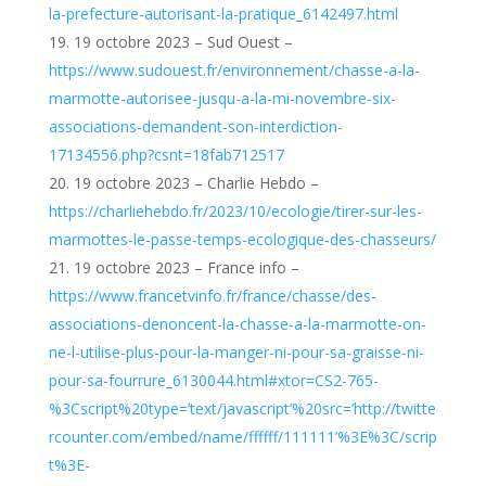
la-prefecture-autorisant-la-pratique_6142497.html
19 octobre 2023 – Sud Ouest –
https://www.sudouest.fr/environnement/chasse-a-la-
marmotte-autorisee-jusqu-a-la-mi-novembre-six-
associations-demandent-son-interdiction-
17134556.php?csnt=18fab712517
19 octobre 2023 – Charlie Hebdo –
https://charliehebdo.fr/2023/10/ecologie/tirer-sur-les-
marmottes-le-passe-temps-ecologique-des-chasseurs/
19 octobre 2023 – France info –
https://www.francetvinfo.fr/france/chasse/des-
associations-denoncent-la-chasse-a-la-marmotte-on-
ne-l-utilise-plus-pour-la-manger-ni-pour-sa-graisse-ni-
pour-sa-fourrure_6130044.html#xtor=CS2-765-
%3Cscript%20type=’text/javascript’%20src=’http://twitte
rcounter.com/embed/name/ffffff/111111’%3E%3C/scrip
t%3E-