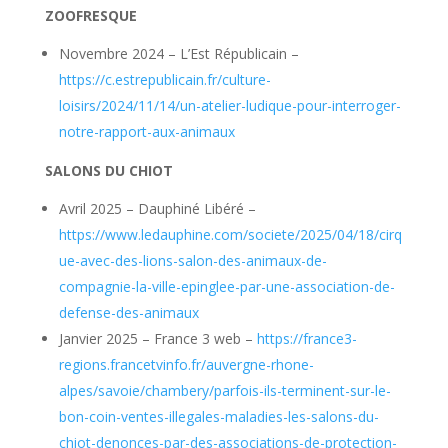
ZOOFRESQUE
Novembre 2024 – L’Est Républicain –
https://c.estrepublicain.fr/culture-
loisirs/2024/11/14/un-atelier-ludique-pour-interroger-
notre-rapport-aux-animaux
SALONS DU CHIOT
Avril 2025 – Dauphiné Libéré –
https://www.ledauphine.com/societe/2025/04/18/cirq
ue-avec-des-lions-salon-des-animaux-de-
compagnie-la-ville-epinglee-par-une-association-de-
defense-des-animaux
Janvier 2025 – France 3 web –
https://france3-
regions.francetvinfo.fr/auvergne-rhone-
alpes/savoie/chambery/parfois-ils-terminent-sur-le-
bon-coin-ventes-illegales-maladies-les-salons-du-
chiot-denonces-par-des-associations-de-protection-