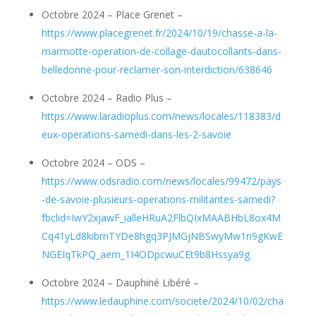
Octobre 2024 – Place Grenet –
https://www.placegrenet.fr/2024/10/19/chasse-a-la-
marmotte-operation-de-collage-dautocollants-dans-
belledonne-pour-reclamer-son-interdiction/638646
Octobre 2024 – Radio Plus –
https://www.laradioplus.com/news/locales/118383/d
eux-operations-samedi-dans-les-2-savoie
Octobre 2024 – ODS –
https://www.odsradio.com/news/locales/99472/pays
-de-savoie-plusieurs-operations-militantes-samedi?
fbclid=IwY2xjawF_ialleHRuA2FlbQIxMAABHbL8ox4M
Cq41yLd8kibrnTYDe8hgq3PJMGjNBSwyMw1n9gKwE
NGEIqTkPQ_aem_1I4ODpcwuCEt9b8Hssya9g
Octobre 2024 – Dauphiné Libéré –
https://www.ledauphine.com/societe/2024/10/02/cha