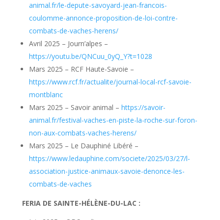
animal.fr/le-depute-savoyard-jean-francois-
coulomme-annonce-proposition-de-loi-contre-
combats-de-vaches-herens/
Avril 2025 – Journ’alpes –
https://youtu.be/QNCuu_0yQ_Y?t=1028
Mars 2025 – RCF Haute-Savoie –
https://www.rcf.fr/actualite/journal-local-rcf-savoie-
montblanc
Mars 2025 – Savoir animal –
https://savoir-
animal.fr/festival-vaches-en-piste-la-roche-sur-foron-
non-aux-combats-vaches-herens/
Mars 2025 – Le Dauphiné Libéré –
https://www.ledauphine.com/societe/2025/03/27/l-
association-justice-animaux-savoie-denonce-les-
combats-de-vaches
FERIA DE SAINTE-HÉLÈNE-DU-LAC :