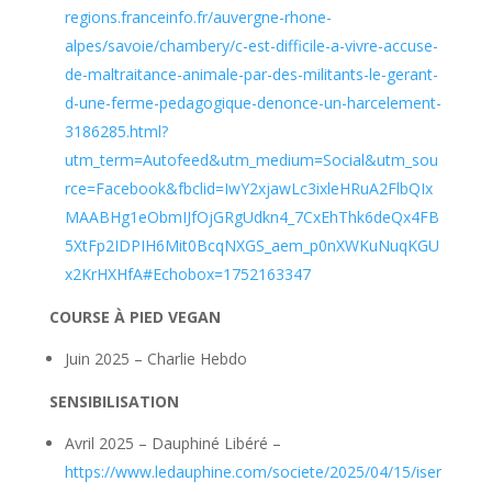
regions.franceinfo.fr/auvergne-rhone-
alpes/savoie/chambery/c-est-difficile-a-vivre-accuse-
de-maltraitance-animale-par-des-militants-le-gerant-
d-une-ferme-pedagogique-denonce-un-harcelement-
3186285.html?
utm_term=Autofeed&utm_medium=Social&utm_sou
rce=Facebook&fbclid=IwY2xjawLc3ixleHRuA2FlbQIx
MAABHg1eObmIJfOjGRgUdkn4_7CxEhThk6deQx4FB
5XtFp2IDPIH6Mit0BcqNXGS_aem_p0nXWKuNuqKGU
x2KrHXHfA#Echobox=1752163347
COURSE À PIED VEGAN
Juin 2025 – Charlie Hebdo
SENSIBILISATION
Avril 2025 – Dauphiné Libéré –
https://www.ledauphine.com/societe/2025/04/15/iser