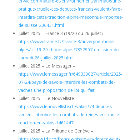
et-vie.com/nature-et-environnement/animaux/une-
pratique-cruelle-ces-deputes-francais-veulent-faire-
interdire-cette-tradition-alpine-meconnue-importee-
de-suisse-206431.html
Juillet 2025 – France 3 (19/20 du 26 juillet) –
https://www.france.tv/france-3/auvergne-rhone-
alpes/ici-19-20-rhone-alpes/7357907-emission-du-
samedi-26-juillet-2025.html
Juillet 2025 – Le Messager –
https://www.lemessager.fr/649339027/article/2025-
07-24/pays-de-savoie-interdire-les-combats-de-
vaches-une-proposition-de-loi-qui-fait
Juillet 2025 – Le Nouvelliste –
https://www.lenouvelliste.ch/valais/74-deputes-
veulent-interdire-les-combats-de-reines-en-france-
reaction-en-valais-1461447
Juillet 2025 – La Tribune de Genève –
https://www.tdg.ch/france-voisine-un-depute-veut-