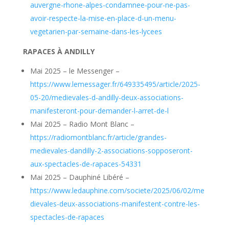
auvergne-rhone-alpes-condamnee-pour-ne-pas-
avoir-respecte-la-mise-en-place-d-un-menu-
vegetarien-par-semaine-dans-les-lycees
RAPACES À ANDILLY
Mai 2025 – le Messenger –
https://www.lemessager.fr/649335495/article/2025-
05-20/medievales-d-andilly-deux-associations-
manifesteront-pour-demander-l-arret-de-l
Mai 2025 – Radio Mont Blanc –
https://radiomontblanc.fr/article/grandes-
medievales-dandilly-2-associations-sopposeront-
aux-spectacles-de-rapaces-54331
Mai 2025 – Dauphiné Libéré –
https://www.ledauphine.com/societe/2025/06/02/me
dievales-deux-associations-manifestent-contre-les-
spectacles-de-rapaces