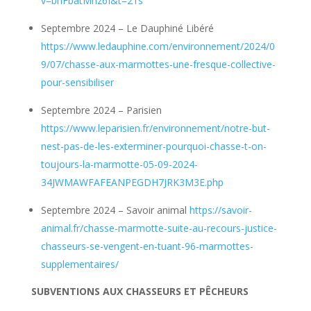
v=bhFbatMhz6I&t=21s
Septembre 2024 – Le Dauphiné Libéré
https://www.ledauphine.com/environnement/2024/0
9/07/chasse-aux-marmottes-une-fresque-collective-
pour-sensibiliser
Septembre 2024 – Parisien
https://www.leparisien.fr/environnement/notre-but-
nest-pas-de-les-exterminer-pourquoi-chasse-t-on-
toujours-la-marmotte-05-09-2024-
34JWMAWFAFEANPEGDH7JRK3M3E.php
Septembre 2024 – Savoir animal
https://savoir-
animal.fr/chasse-marmotte-suite-au-recours-justice-
chasseurs-se-vengent-en-tuant-96-marmottes-
supplementaires/
SUBVENTIONS AUX CHASSEURS ET PÊCHEURS