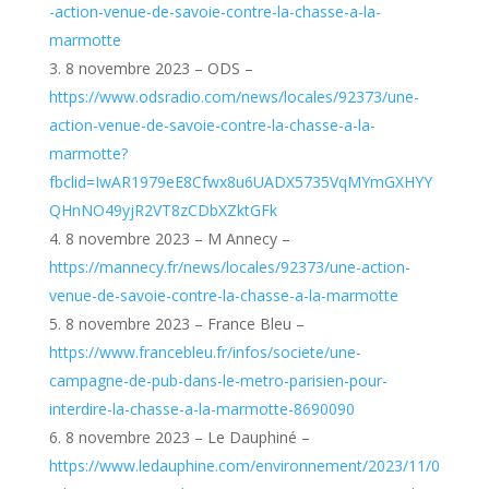
-action-venue-de-savoie-contre-la-chasse-a-la-
marmotte
8 novembre 2023 – ODS –
https://www.odsradio.com/news/locales/92373/une-
action-venue-de-savoie-contre-la-chasse-a-la-
marmotte?
fbclid=IwAR1979eE8Cfwx8u6UADX5735VqMYmGXHYY
QHnNO49yjR2VT8zCDbXZktGFk
8 novembre 2023 – M Annecy –
https://mannecy.fr/news/locales/92373/une-action-
venue-de-savoie-contre-la-chasse-a-la-marmotte
8 novembre 2023 – France Bleu –
https://www.francebleu.fr/infos/societe/une-
campagne-de-pub-dans-le-metro-parisien-pour-
interdire-la-chasse-a-la-marmotte-8690090
8 novembre 2023 – Le Dauphiné –
https://www.ledauphine.com/environnement/2023/11/0