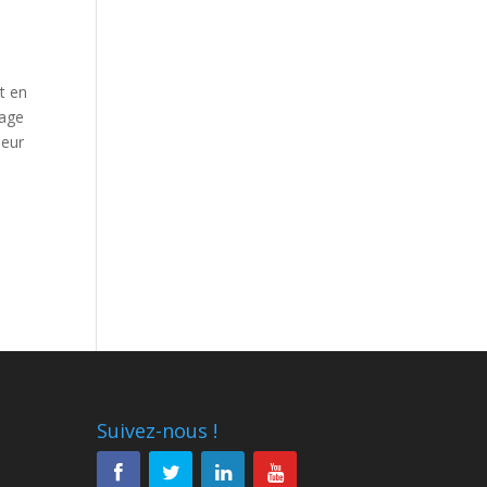
t en
tage
leur
Suivez-nous !