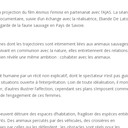
la projection du film
Animus Femina
en partenariat avec l’AJAS. La séa
documentaire, suivie d’un échange avec la réalisatrice, Eliande De Lat
egarde de la faune sauvage en Pays de Savoie.
mes dont les trajectoires sont intimement liées aux animaux sauvages
 vivant en communion avec la nature, elles entretiennent des relations
 lien révèle une même ambition : cohabiter avec les animaux.
té humaine par un récit non explicatif, dont le spectateur n’est pas gui
s situations ouverte à l’interprétation. Loin de toute idéalisation, il mo
r, d’autres illustrer l’affection, cependant ses plans s’imposent comm
t de l’engagement de ces femmes.
uvent détruire des espaces d’habitation, fragiliser des espèces entiè
nts. Des animaux percutés par des véhicules, des croisières en
s par celles qui les défendent : les obstacles sont réels pour les