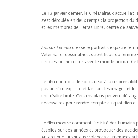
Le 13 janvier dernier, le CinéMalraux accueillait 
s’est déroulée en deux temps : la projection du 
et les membres de Tetras Libre, centre de sauv
Animus Femina
dresse le portrait de quatre fem
Vétérinaire, dessinatrice, scientifique ou femme
directes ou indirectes avec le monde animal. Ce
Le film confronte le spectateur à la responsabili
pas un récit explicite et laissant les images et le
une réalité brute. Certains plans peuvent dérange
nécessaires pour rendre compte du quotidien e
Le film montre comment l’activité des humains pe
établies sur des années et provoquer des accide
Antarctique, jusqu’aux violences et menaces subie