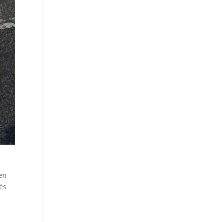
en
més