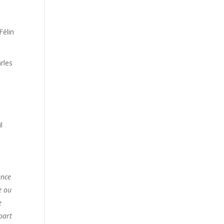
élin
rles
l
ance
e ou
e
part