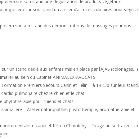
roposera sur son stand une dégustation de produits végétaux
i proposera sur son stand un atelier d’astuces culinaires pour végétal
proposera sur son stand des démonstrations de massages pour nos
sur un stand dédié aux enfants mis en place par l’AJAS (coloriages…)
animalier au sein du Cabinet ANIMALEX-AVOCATS
rmation Premiers Secours Canin et Félin – à 14H30 sur leur stand
n cardio pulmonaire chez le chien et le chat
 phytothérapie pour chiens et chats
nimalière – Atelier naturopathie, phytothérapie, aromathérapie et
rtementaliste canin et félin à Chambéry – Tirage au sort avec livr
gner.