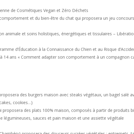
enne de Cosmétiques Vegan et Zéro Déchets
comportement et du bien-être du chat qui proposera un jeu concour
imale et soins holistiques, énergétiques et tissulaires – Libérati
mme d’Éducation à la Connaissance du Chien et au Risque d’Accide
 4 à 14 ans « Comment adapter son comportement à un compagnon c
proposera des burgers maison avec steaks végétaux, un bagel salé a
(cakes, cookies…)
roposera des plats 100% maison, composés à partir de produits b
de légumineuses, sauces et pain maison et une assiette végétale
(Chambéry) proposera des douceurs sucrées végétales : entremets, t