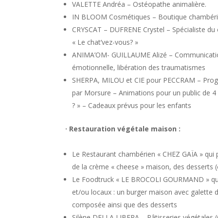
VALETTE Andréa – Ostéopathe animalière.
IN BLOOM Cosmétiques – Boutique chambéri
CRYSCAT – DUFRENE Crystel – Spécialiste du 
« Le chat’vez-vous? »
ANIMA’OM- GUILLAUME Alizé – Communication an
émotionnelle, libération des traumatismes
SHERPA, MILOU et CIE pour PECCRAM – Progra
par Morsure – Animations pour un public de
? » – Cadeaux prévus pour les enfants
· Restauration végétale maison :
Le Restaurant chambérien « CHEZ GAÏA » qui 
de la crème « cheese » maison, des desserts 
Le Foodtruck « LE BROCOLI GOURMAND » qui p
et/ou locaux : un burger maison avec galette 
composée ainsi que des desserts
Silène DELLA LIBERA – Pâtisseries végétales 