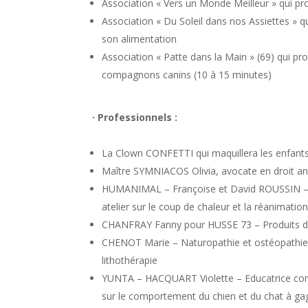
Association « Vers un Monde Meilleur » qui p
Association « Du Soleil dans nos Assiettes » qu
son alimentation
Association « Patte dans la Main » (69) qui 
compagnons canins (10 à 15 minutes)
· Professionnels :
La Clown CONFETTI qui maquillera les enfants 
Maître SYMNIACOS Olivia, avocate en droit 
HUMANIMAL – Françoise et David ROUSSIN – Fo
atelier sur le coup de chaleur et la réanimatio
CHANFRAY Fanny pour HUSSE 73 – Produits de
CHENOT Marie – Naturopathie et ostéopathie a
lithothérapie
YUNTA – HACQUART Violette – Educatrice compo
sur le comportement du chien et du chat à ga