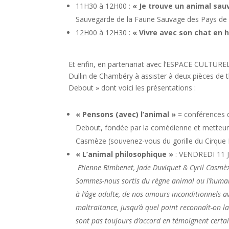
11H30 à 12H00 :
« Je trouve un animal sau
Sauvegarde de la Faune Sauvage des Pays de
12H00 à 12H30 :
« Vivre avec son chat en 
Et enfin, en partenariat avec l’ESPACE CULTU
Dullin de Chambéry à assister à deux pièces de t
Debout » dont voici les présentations :
« Pensons (avec) l’animal »
= conférences d
Debout, fondée par la comédienne et metteur
Casmèze (souvenez-vous du gorille du Cirque 
« L’animal philosophique »
: VENDREDI 11 JU
Etienne Bimbenet, Jade Duviquet & Cyril Casmè
Sommes-nous sortis du règne animal ou l’humain
à l’âge adulte, de nos amours inconditionnels av
maltraitance, jusqu’à quel point reconnaît-on la
sont pas toujours d’accord en témoignent certa