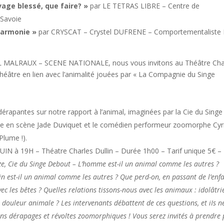
vage blessé, que faire? »
par LE TETRAS LIBRE – Centre de
 Savoie
harmonie »
par CRYSCAT – Crystel DUFRENE – Comportementaliste F
REL MALRAUX – SCENE NATIONALE, nous vous invitons au Théâtre Cha
héâtre en lien avec l’animalité jouées par « La Compagnie du Singe
érapantes sur notre rapport à l’animal, imaginées par la Cie du Singe
e en scène Jade Duviquet et le comédien performeur zoomorphe Cyri
Plume !).
IN à 19H – Théatre Charles Dullin – Durée 1h00 – Tarif unique 5€ –
ze, Cie du Singe Debout –
L’homme est-il un animal comme les autres ?
 est-il un animal comme les autres ? Que perd-on, en passant de l’enf
ec les bêtes ? Quelles relations tissons-nous avec les animaux : idolâtri
 douleur animale ? Les intervenants débattent de ces questions, et iIs n
ins dérapages et révoltes zoomorphiques ! Vous serez invités à prendre 