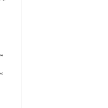
se
et